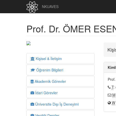
NKUAVES
Prof. Dr. ÖMER ESE
Kişi
Kişisel & İletişim
Kimli
Öğrenim Bilgileri
Prof
Akademik Görevler
T
:
İdari Görevler
M
W
Üniversite Dışı İş Deneyimi
Verdiği Dersler