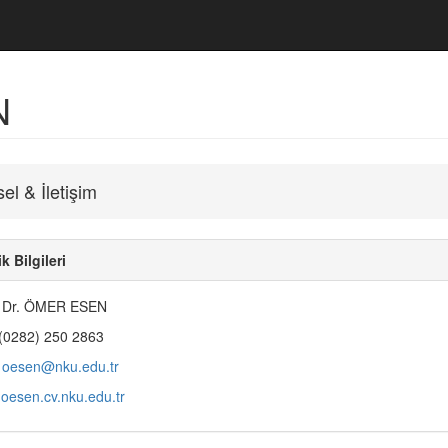
N
sel & İletişim
k Bilgileri
. Dr. ÖMER ESEN
 (0282) 250 2863
oesen@nku.edu.tr
oesen.cv.nku.edu.tr