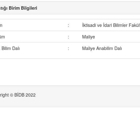
tığı Birim Bilgileri
im
:
İktisadi ve İdari Bilimler Fakül
üm
:
Maliye
 Bilim Dalı
:
Maliye Anabilim Dalı
right © BİDB 2022